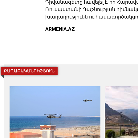
Դիվանագետը հավելել է, որ Հարա
Ռուսաստանի Դաշնության հիմնակա
խաղաղությունն ու համագործակցութ
ARMENIA.AZ
ՔԱՂԱՔԱԿԱՆՈՒԹՅՈՒՆ