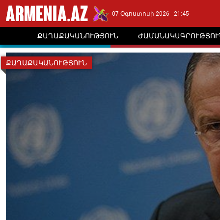
07 Օգոստոսի 2026 - 21:45
ՔԱՂԱՔԱԿԱՆՈՒԹՅՈՒՆ
ԺԱՄԱՆԱԿԱԳՐՈՒԹՅՈՒ
ՔԱՂԱՔԱԿԱՆՈՒԹՅՈՒՆ