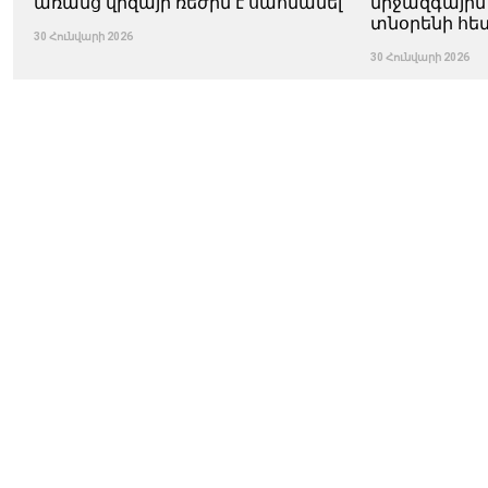
առանց վիզայի ռեժիմ է սահմանել
միջազգային
տնօրենի հե
30 Հունվարի 2026
30 Հունվարի 2026