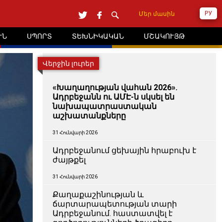
РУ
Մեր մասին
ՒՆ
ՍՊՈՐՏ
ՏԵԽՆԻԿԱԿԱՆ
ՄՇԱԿՈՒՅԹ
Վերջին լուրեր
«Խաղաղության վահան 2026».
Ադրբեջանն ու ԱՄԷ-ն սկսել են
նախապատրաստական ​​
աշխատանքները
31 Հունվարի 2026
Ադրբեջանում ցեխային հրաբուխ է
ժայթքել
31 Հունվարի 2026
Քաղաքաշինության և
ճարտարապետության տարի
Ադրբեջանում. հաստատվել է