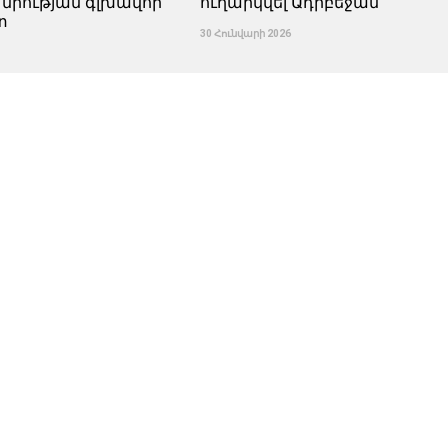
 միության գլխավոր
ուղարկվել Ադրբեջան
տ
30 Հունվարի 2026