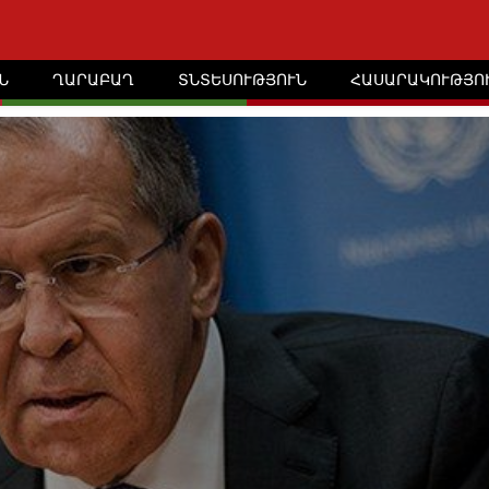
Ն
ՂԱՐԱԲԱՂ
ՏՆՏԵՍՈՒԹՅՈՒՆ
ՀԱՍԱՐԱԿՈՒԹՅՈ