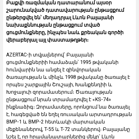
Բաքվի ռազմական դատարանում այսօր
շարունակված դատավարության ընթացքում
ընթերցվել են՝ մեղադրյալ Լևոն Բալայանի
նախաքննության ընթացքում տված
ցուցմունքները, ինչպես նաև քրեական գործի
վերաբերյալ այլ փաստաթղթեր։
AZERTAC-ի տվյալներով՝ Բալայանի
ցուցմունքներիի համաձայն՝ 1995 թվականի
հունվարին նա անցել է զինվորական
ծառայության և մինչև 1998 թվականը ծառայել է
որպես շարքային Շուշայի, Խանքենդիի և
Խոջալուի զորամասերում։ Ծառայության
ընթացքում նրան տրամադրվել է «KS-74»
ինքնաձիգ։ Զորամասերը, որոնցում նա ծառայել
է, հագեցված են եղել ռուսական արտադրության
BMP-1 և BMP-2 հետևակի մարտական
մեքենաներով, T-55 և T-72 տանկերով։ Բալայանը
նշել է, որ հրամանատարներից մեկը՝ Լևոն