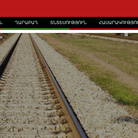
Ն
ՂԱՐԱԲԱՂ
ՏՆՏԵՍՈՒԹՅՈՒՆ
ՀԱՍԱՐԱԿՈՒԹՅՈ