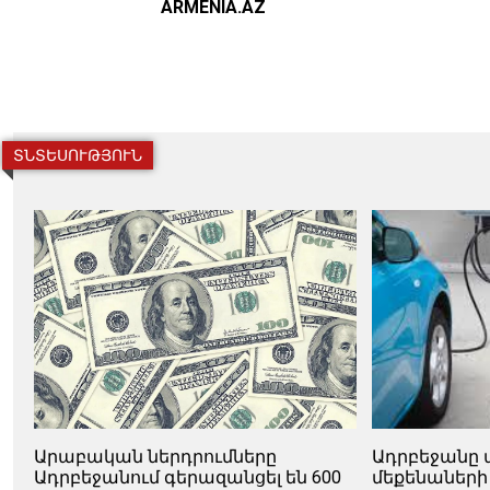
ARMENIA.AZ
ՏՆՏԵՍՈՒԹՅՈՒՆ
Արաբական ներդրումները
Ադրբեջանը 
Ադրբեջանում գերազանցել են 600
մեքենաների