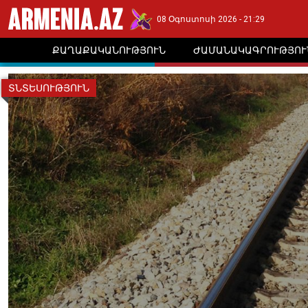
08 Օգոստոսի 2026 - 21:29
ՔԱՂԱՔԱԿԱՆՈՒԹՅՈՒՆ
ԺԱՄԱՆԱԿԱԳՐՈՒԹՅՈՒ
ՏՆՏԵՍՈՒԹՅՈՒՆ