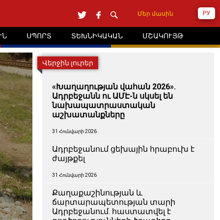
РУ
Մեր մասին
ՒՆ
ՍՊՈՐՏ
ՏԵԽՆԻԿԱԿԱՆ
ՄՇԱԿՈՒՅԹ
Վերջին լուրեր
«Խաղաղության վահան 2026».
Ադրբեջանն ու ԱՄԷ-ն սկսել են
նախապատրաստական ​​
աշխատանքները
31 Հունվարի 2026
Ադրբեջանում ցեխային հրաբուխ է
ժայթքել
31 Հունվարի 2026
Քաղաքաշինության և
ճարտարապետության տարի
Ադրբեջանում. հաստատվել է