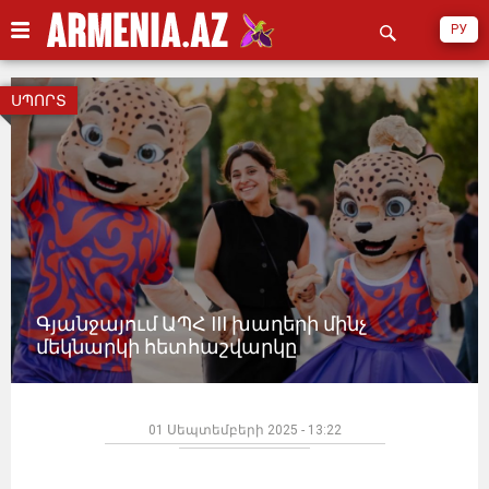
РУ
ՍՊՈՐՏ
Գյանջայում ԱՊՀ III խաղերի մինչ
մեկնարկի հետհաշվարկը
01 Սեպտեմբերի 2025 - 13:22