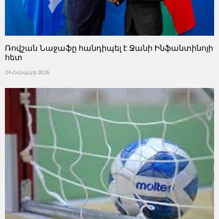
Ռովշան Նաջաֆը հանդիպել է Ջանի Ինֆանտինոյի
հետ
24 Հունվարի 2026