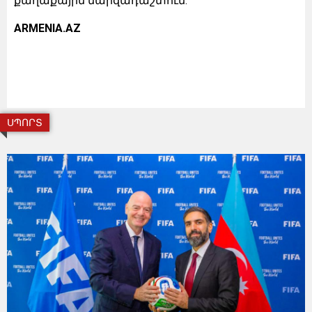
քաղաքային մարզադաշտում:
ARMENIA.AZ
ՍՊՈՐՏ