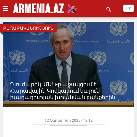
РУ
ՔԱՂԱՔԱԿԱՆՈՒԹՅՈՒՆ
Դյուժարիկ. ՄԱԿ-ը աջակցում է
Հարավային Կովկասում կայուն
խաղաղության խթանման ջանքերին
12 Օգոստոսի 2025 - 12:12