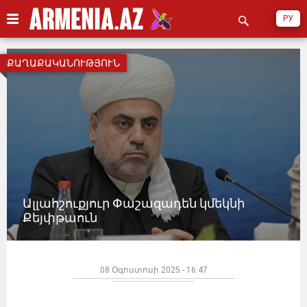
РУ
ՔԱՂԱՔԱԿԱՆՈՒԹՅՈՒՆ
Ալլահշուքյուր Փաշազադեն կմեկնի
Քեյփթաուն
08 Օգոստոսի 2025 - 16:47