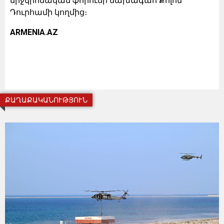
միջկրոնական ֆորումի նախագահ Քոլոմ
Դուրհամի կողմից։
ARMENIA.AZ
ՔԱՂԱՔԱԿԱՆՈՒԹՅՈՒՆ