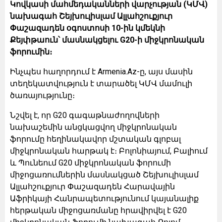
Կովկասի մահմեդականների վարչության (ԿՄՎ)
նախագահ Շեյխուլիսլամ Ալլահշուքյուր
Փաշազադեն օգոստոսի 10-ին կմեկնի
Քեյփթաուն՝ մասնակցելու G20-ի միջկրոնական
ֆորումին։
Ինչպես հաղորդում է Armenia.Az-ը, այս մասին
տեղեկատվություն է տարածել ԿՄՎ մամուլի
ծառայությունը։
Նշվել է, որ G20 գագաթնաժողովների
նախաշեմին անցկացվող միջկրոնական
ֆորումը հեղինակավոր մշտական գլոբալ
միջկրոնական հարթակ է։ Բոլոնիայում, Բալիում
և Պունեում G20 միջկրոնական ֆորումի
միջոցառումներին մասնակցած Շեյխուլիսլամ
Ալլահշուքյուր Փաշազադեն Հարավային
Աֆրիկայի Հանրապետությունում կայանալիք
հերթական միջոցառմանը հրավիրվել է G20