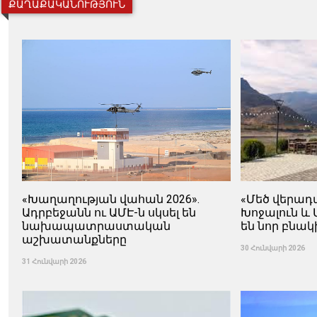
ՔԱՂԱՔԱԿԱՆՈՒԹՅՈՒՆ
«Խաղաղության վահան 2026».
«Մեծ վերադ
Ադրբեջանն ու ԱՄԷ-ն սկսել են
Խոջալուն և 
նախապատրաստական ​​
են նոր բնակ
աշխատանքները
30 Հունվարի 2026
31 Հունվարի 2026