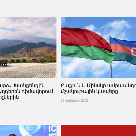
արձ». Խանքենդին,
Բաքուն և Մինսկը ամրապնդո
Աղդերեն դիմավորում
մշակութային կապերը
իչներին
30 Հունվարի 2026