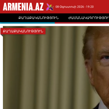
08 Օգոստոսի 2026 - 19:20
ՔԱՂԱՔԱԿԱՆՈՒԹՅՈՒՆ
ԺԱՄԱՆԱԿԱԳՐՈՒԹՅՈՒ
ՔԱՂԱՔԱԿԱՆՈՒԹՅՈՒՆ