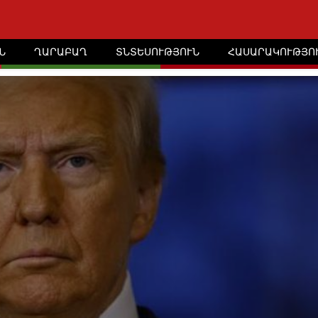
Ն
ՂԱՐԱԲԱՂ
ՏՆՏԵՍՈՒԹՅՈՒՆ
ՀԱՍԱՐԱԿՈՒԹՅՈ