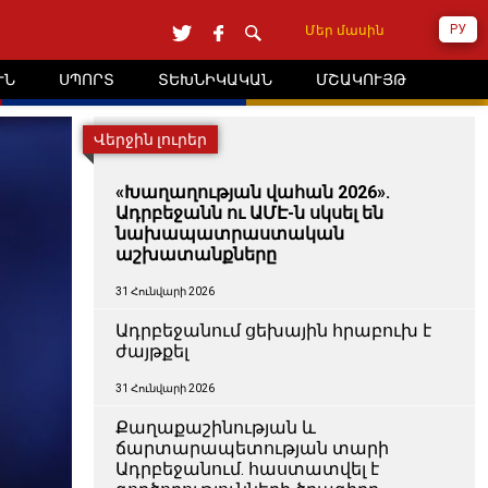
РУ
Մեր մասին
ՒՆ
ՍՊՈՐՏ
ՏԵԽՆԻԿԱԿԱՆ
ՄՇԱԿՈՒՅԹ
Վերջին լուրեր
«Խաղաղության վահան 2026».
Ադրբեջանն ու ԱՄԷ-ն սկսել են
նախապատրաստական ​​
աշխատանքները
31 Հունվարի 2026
Ադրբեջանում ցեխային հրաբուխ է
ժայթքել
31 Հունվարի 2026
Քաղաքաշինության և
ճարտարապետության տարի
Ադրբեջանում. հաստատվել է