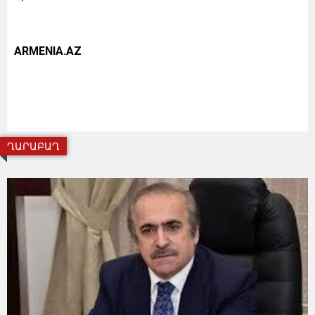
ARMENIA.AZ
ՂԱՐԱԲԱՂ