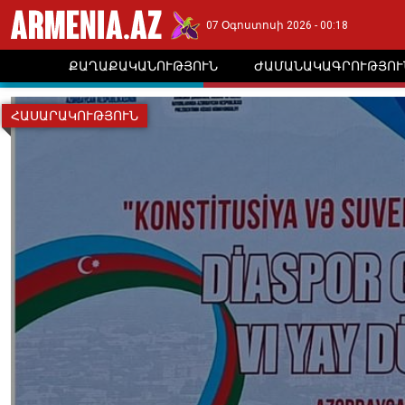
07 Օգոստոսի 2026 - 00:18
ՔԱՂԱՔԱԿԱՆՈՒԹՅՈՒՆ
ԺԱՄԱՆԱԿԱԳՐՈՒԹՅՈՒ
ՀԱՍԱՐԱԿՈՒԹՅՈՒՆ