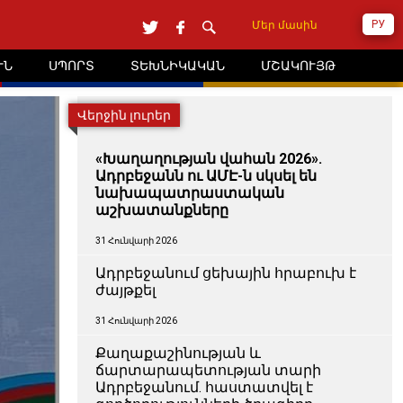
РУ
Մեր մասին
ՒՆ
ՍՊՈՐՏ
ՏԵԽՆԻԿԱԿԱՆ
ՄՇԱԿՈՒՅԹ
Վերջին լուրեր
«Խաղաղության վահան 2026».
Ադրբեջանն ու ԱՄԷ-ն սկսել են
նախապատրաստական ​​
աշխատանքները
31 Հունվարի 2026
Ադրբեջանում ցեխային հրաբուխ է
ժայթքել
31 Հունվարի 2026
Քաղաքաշինության և
ճարտարապետության տարի
Ադրբեջանում. հաստատվել է