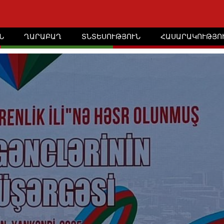
Ն
ՂԱՐԱԲԱՂ
ՏՆՏԵՍՈՒԹՅՈՒՆ
ՀԱՍԱՐԱԿՈՒԹՅՈ