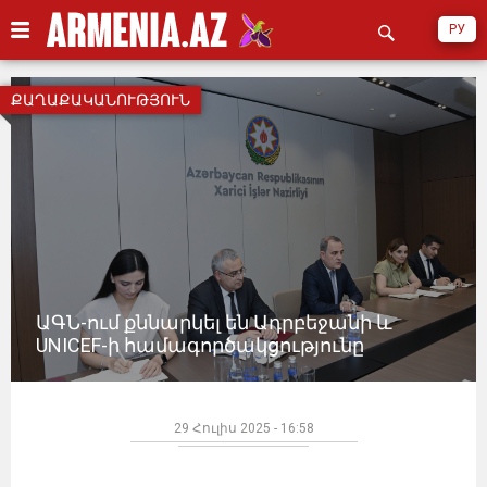
РУ
ՔԱՂԱՔԱԿԱՆՈՒԹՅՈՒՆ
ԱԳՆ-ում քննարկել են Ադրբեջանի և
UNICEF-ի համագործակցությունը
29 Հուլիս 2025 - 16:58