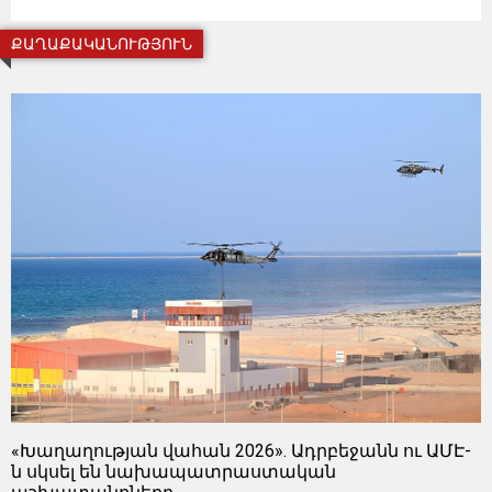
ՔԱՂԱՔԱԿԱՆՈՒԹՅՈՒՆ
«Խաղաղության վահան 2026». Ադրբեջանն ու ԱՄԷ-
ն սկսել են նախապատրաստական ​​