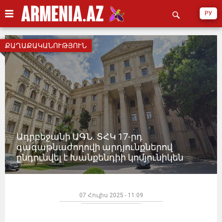
РУ
ՔԱՂԱՔԱԿԱՆՈՒԹՅՈՒՆ
Ադրբեջանի ԱԳՆ. ՏՀԿ 17-րդ
գագաթնաժողովի արդյունքներով
ընդունվել է Խանքենդիի կոմյունիկեն
07 Հուլիս 2025 - 11:09