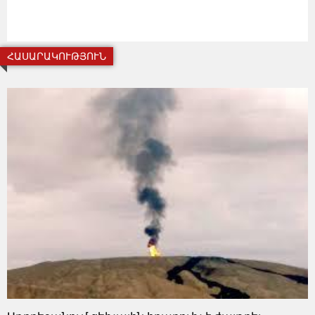
ՀԱՍԱՐԱԿՈՒԹՅՈՒՆ