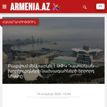
РУ
ՀԱՍԱՐԱԿՈՒԹՅՈՒՆ
Բաքվում մեկնարկել է ԹՓԿ Դատական
խորհուրդների նախագահների երրորդ
նիստը
19 Հունիսի 2025 - 13:34