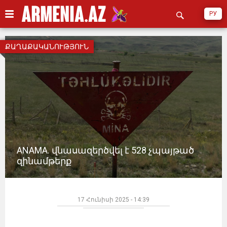
РУ
ՔԱՂԱՔԱԿԱՆՈՒԹՅՈՒՆ
ANAMA. վնասազերծվել է 528 չպայթած
զինամթերք
17 Հունիսի 2025 - 14:39