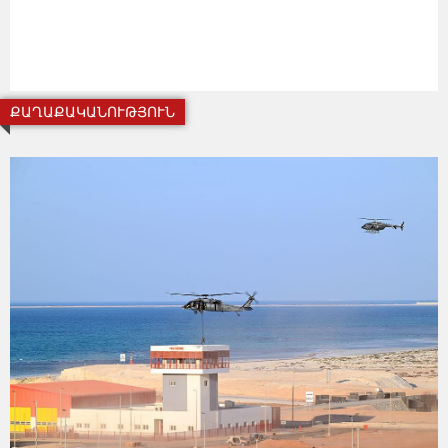
ՔԱՂԱՔԱԿԱՆՈՒԹՅՈՒՆ