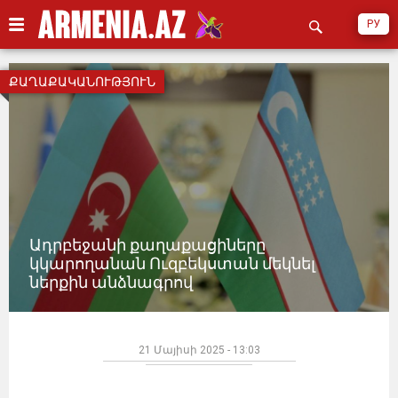
РУ
ՔԱՂԱՔԱԿԱՆՈՒԹՅՈՒՆ
Ադրբեջանի քաղաքացիները
կկարողանան Ուզբեկստան մեկնել
ներքին անձնագրով
21 Մայիսի 2025 - 13:03