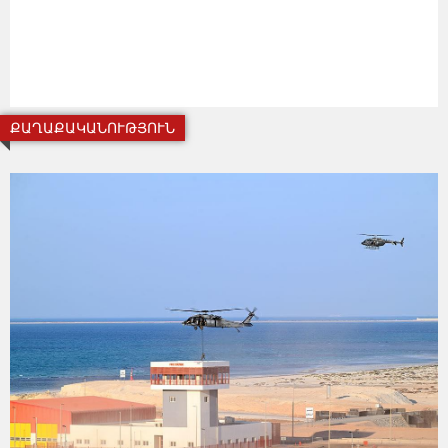
ՔԱՂԱՔԱԿԱՆՈՒԹՅՈՒՆ