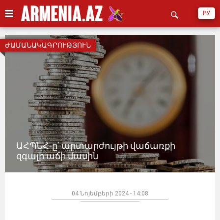
РУ
ԺԱՄԱՆԱԿԱԳՐՈՒԹՅՈՒՆ
ԱՀՊՆՀ-ը՝ արտարժույթի վաճառքի
զգալի աճի մասին
04 Նոյեմբերի 2024 - 14:08