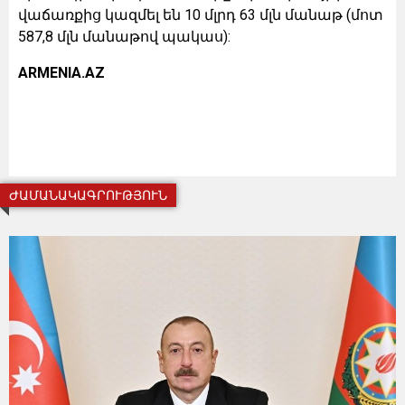
վաճառքից կազմել են 10 մլրդ 63 մլն մանաթ (մոտ
587,8 մլն մանաթով պակաս):
ARMENIA.AZ
ԺԱՄԱՆԱԿԱԳՐՈՒԹՅՈՒՆ